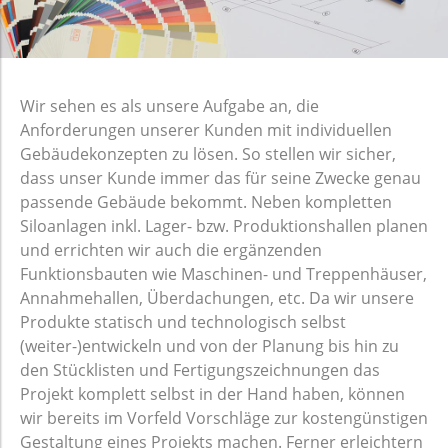
Schüttwände /
Trennwände
Wir sehen es als unsere Aufgabe an, die
Lagerhallen für Schüttgüter
Anforderungen unserer Kunden mit individuellen
Gebäudekonzepten zu lösen. So stellen wir sicher,
Flachbodensilo
dass unser Kunde immer das für seine Zwecke genau
rechteckig
passende Gebäude bekommt. Neben kompletten
Siloanlagen inkl. Lager- bzw. Produktionshallen planen
ERGÄNZENDE KOMPONENTEN
und errichten wir auch die ergänzenden
Funktionsbauten wie Maschinen- und Treppenhäuser,
Annahme- und Verladegebäude
Annahmehallen, Überdachungen, etc. Da wir unsere
Produkte statisch und technologisch selbst
Maschinenhäuser
(weiter-)entwickeln und von der Planung bis hin zu
den Stücklisten und Fertigungszeichnungen das
Gebäudehüllen
Projekt komplett selbst in der Hand haben, können
wir bereits im Vorfeld Vorschläge zur kostengünstigen
Gestaltung eines Projekts machen. Ferner erleichtern
Annahmegossen