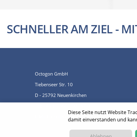
SCHNELLER AM ZIEL - M
Octogon GmbH
Tiebenseer Str. 10
D - 25792 Neuenkirchen
Tel:
+49 (0) 5601/92187-0
Diese Seite nutzt Website Tra
E-Mail:
info@octogon-gmbh.com
damit einverstanden und kann 
Ablehnen