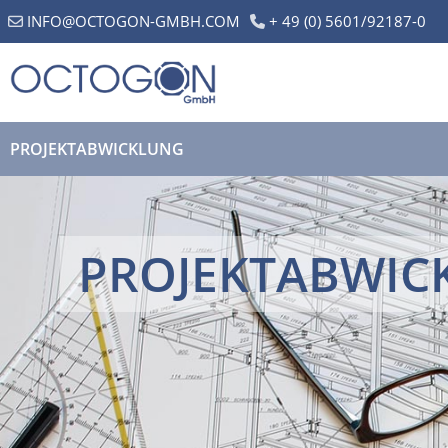
INFO@OCTOGON-GMBH.COM
+ 49 (0) 5601/92187-0
PROJEKTABWICKLUNG
PROJEKTABWIC