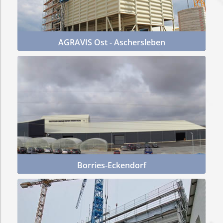
Schüttwände /
Trennwände
AGRAVIS Ost - Aschersleben
Mehr Infos
Lagerhallen für Schüttgüter
Flachbodensilo
rechteckig
ERGÄNZENDE KOMPONENTEN
Annahme- und Verladegebäude
Borries-Eckendorf
Maschinenhäuser
Mehr Infos
Gebäudehüllen
Annahmegossen