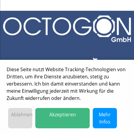
Octogon GmbH
Diese Seite nutzt Website Tracking-Technologien von
Tiebenseer Str. 10
Dritten, um ihre Dienste anzubieten, stetig zu
D - 25792 Neuenkirchen
verbessern. Ich bin damit einverstanden und kann
Tel:
+49 (0) 5601/92187-0
meine Einwilligung jederzeit mit Wirkung für die
Zukunft widerrufen oder ändern.
E-Mail:
info@octogon-gmbh.com
Ablehnen
Akzeptieren
Mehr
Infos
-
-
Kontakt
Impressum
Datenschutz
Datenschutzeinstellungen