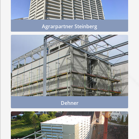
Schüttwände /
Trennwände
Agrarpartner Steinberg
Mehr Infos
Lagerhallen für Schüttgüter
Flachbodensilo
rechteckig
ERGÄNZENDE KOMPONENTEN
Annahme- und Verladegebäude
Dehner
Maschinenhäuser
Mehr Infos
Gebäudehüllen
Annahmegossen