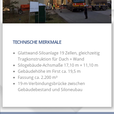
TECHNISCHE MERKMALE
Glattwand-Siloanlage 19 Zellen, gleichzeitig
Tragkonstruktion für Dach + Wand
Silogebäude-Achsmaße 17,10 m × 11,10 m
Gebäudehöhe im First ca. 19,5 m
Fassung ca. 2.200 m³
19-m-Verbindungsbrücke zwischen
Gebäudebestand und Siloneubau