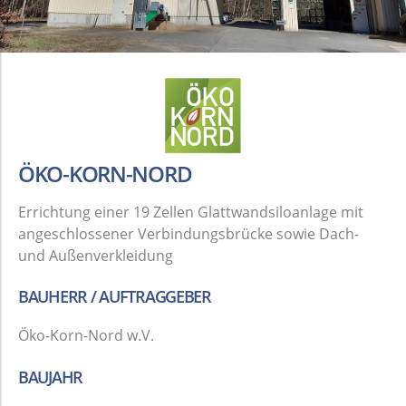
Schüttwände /
Trennwände
Lagerhallen für Schüttgüter
Flachbodensilo
ÖKO-KORN-NORD
rechteckig
Errichtung einer 19 Zellen Glattwandsiloanlage mit
ERGÄNZENDE KOMPONENTEN
angeschlossener Verbindungsbrücke sowie Dach-
und Außenverkleidung
Annahme- und Verladegebäude
BAUHERR / AUFTRAGGEBER
Maschinenhäuser
Öko-Korn-Nord w.V.
Gebäudehüllen
BAUJAHR
Annahmegossen