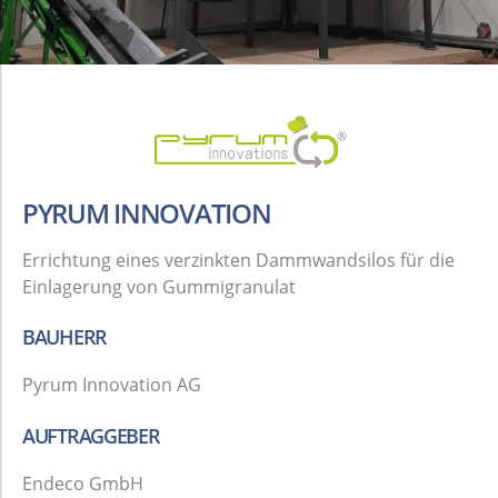
Schüttwände /
Trennwände
Lagerhallen für Schüttgüter
Flachbodensilo
PYRUM INNOVATION
rechteckig
Errichtung eines verzinkten Dammwandsilos für die
ERGÄNZENDE KOMPONENTEN
Einlagerung von Gummigranulat
Annahme- und Verladegebäude
BAUHERR
Maschinenhäuser
Pyrum Innovation AG
AUFTRAGGEBER
Gebäudehüllen
Endeco GmbH
Annahmegossen